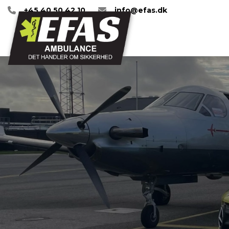
Gå
+45 40 50 42 10
info@efas.dk
til
hovedindhold