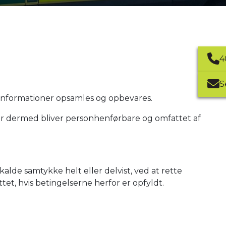
4
S
 informationer opsamles og opbevares.
er dermed bliver personhenførbare og omfattet af
alde samtykke helt eller delvist, ved at rette
tet, hvis betingelserne herfor er opfyldt.