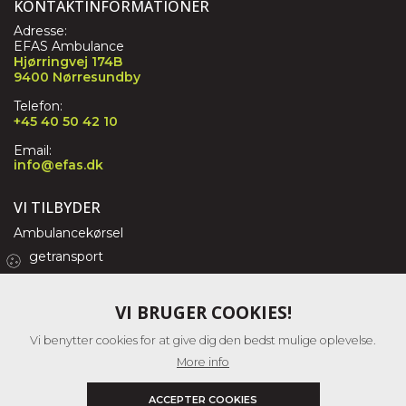
KONTAKTINFORMATIONER
Adresse:
EFAS Ambulance
Hjørringvej 174B
9400 Nørresundby
Telefon:
+45 40 50 42 10
Email:
info@efas.dk
VI TILBYDER
Ambulancekørsel
Sygetransport
Ambulancefly
Eventberedskab
VI BRUGER COOKIES!
Vi benytter cookies for at give dig den bedst mulige oplevelse.
LÆS MERE
More info
Om os
Medical Transfer Group
ACCEPTER COOKIES